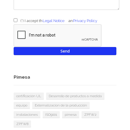
I accept the
and
(*)
Legal Notice
Privacy Policy
Pimesa
certificación UL
Desarrollo de productos a medida
equipo
Externalizacion de la producción
instalaciones
ISO9001
pimesa
ZPFW2
ZPFW8