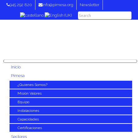
945 292 820
info@pimesa.org
Newsletter
Inicio
Pimesa
¿Quienes Somos?
Misión Valores
Equipo
Instalaciones
Capacidades
Certificaciones
Sectores