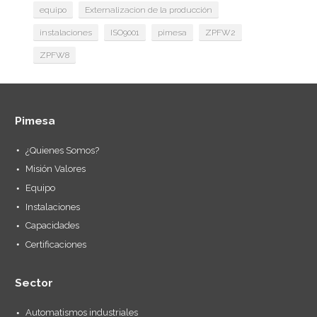
equipo
Externalizacion de la producción
instalaciones
ISO9001
pimesa
ZPFW2
ZPFW8
Pimesa
¿Quienes Somos?
Misión Valores
Equipo
Instalaciones
Capacidades
Certificaciones
Sector
Automatismos industriales