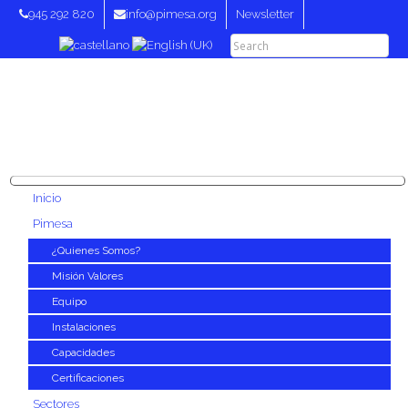
945 292 820
info@pimesa.org
Newsletter
Inicio
Pimesa
¿Quienes Somos?
Misión Valores
Equipo
Instalaciones
Capacidades
Certificaciones
Sectores