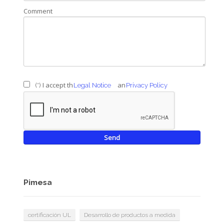
Comment
I accept the
and
(*)
Legal Notice
Privacy Policy
Pimesa
certificación UL
Desarrollo de productos a medida