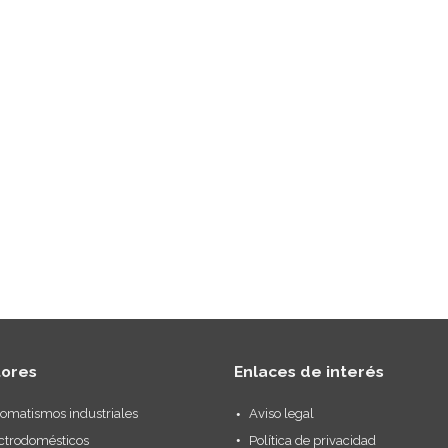
tores
Enlaces de interés
omatismos industriales
Aviso legal
ctrodomésticos
Política de privacidad