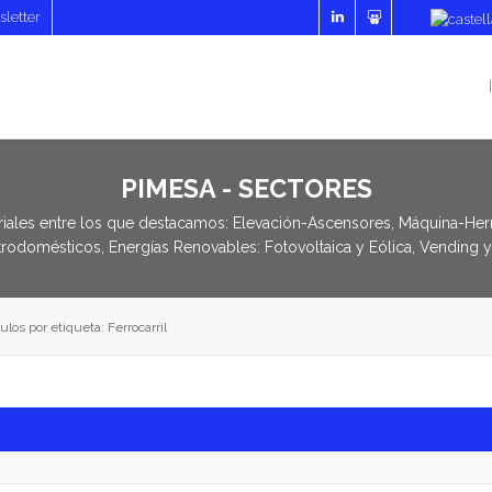
letter
PIMESA - SECTORES
riales entre los que destacamos: Elevación-Ascensores, Máquina-Herram
trodomésticos, Energías Renovables: Fotovoltaica y Eólica, Vending
ulos por etiqueta: Ferrocarril