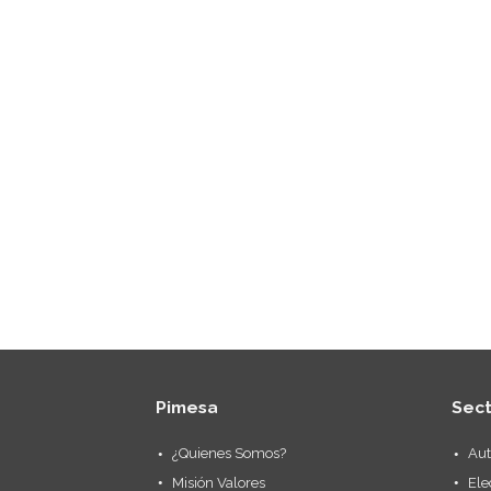
Pimesa
Sec
¿Quienes Somos?
Aut
Misión Valores
Ele