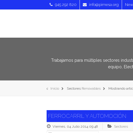
945 292 820
info@pimesa.org
News
Trabajamos para múltiples sectores indust
equipo, Elec
Inicio
Sectores
Renovables
Mostrando artíc
FERROCARRIL Y AUTOMOCIÓN
Viernes, 04 Julio 2014 09:48
Sectores