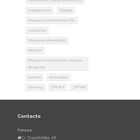
Hibridación y vehículo eléctrico
instalaciones
ISO9001
Maquina herramienta CNC
maquinas
Maquinas elevadoras
Motores
Máquina herramienta y bienes
de equipo
pimesa
renovables
Vending
ZPFW2
ZPFW8
Contacto
Pimesa
C/ Zuazobidea, 28